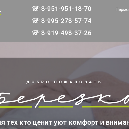
☏ 8-951-951-18-70
Пермск
☏ 8-995-278-57-74
☏ 8-919-498-37-26
ДОБРО ПОЖАЛОВАТЬ
я тех кто ценит уют комфорт и внима