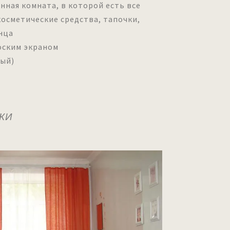
нная комната, в которой есть все
осметические средства, тапочки,
енца
оским экраном
ный)
к
ТКИ