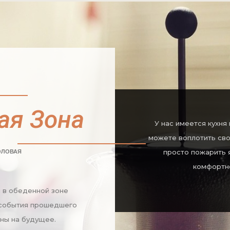
ая Зона
У нас имеется кухня
можете воплотить сво
ОЛОВАЯ
просто пожарить 
комфортно
 в обеденной зоне
 события прошедшего
аны на будущее.