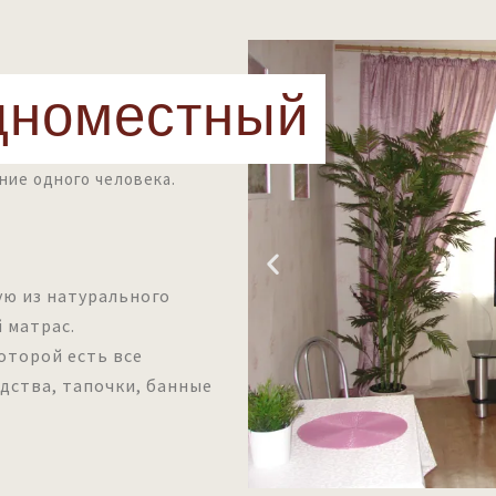
дноместный
ние одного человека.
ую из натурального
 матрас.
оторой есть все
дства, тапочки, банные